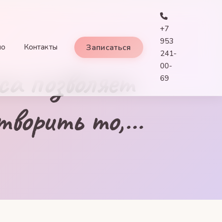
Телефон:
+7
953
Записаться
ио
Контакты
241-
00-
а позволяет
69
творить то,…