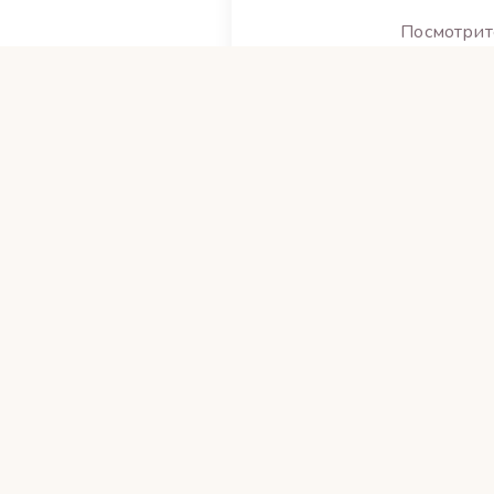
Посмотрит
Art Sisters — творческая студия
Творческая студия в Пскове.
Мастер-классы для детей и взрослых в