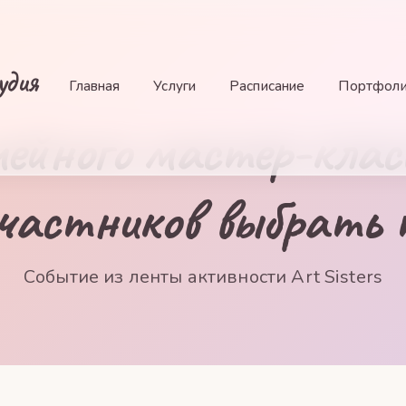
удия
Главная
Услуги
Расписание
Портфол
ейного мастер-класс
участников выбрать 
Событие из ленты активности Art Sisters