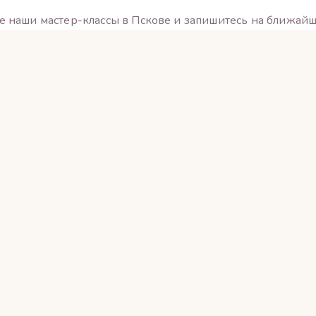
е наши мастер-классы в Пскове и запишитесь на ближайш
Записаться
Контакты
Мы
+7 953 241-00-69