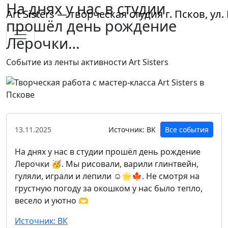
На днях у нас в студии
Art Sisters — творческая студия
г. Псков, ул
прошёл день рождение
Лерочки…
Событие из ленты активности Art Sisters
13.11.2025
Источник: ВК
Все события
На днях у нас в студии прошёл день рождение
Лерочки 🥳. Мы рисовали, варили глинтвейн,
гуляли, играли и лепили ☺️🌟🍁. Не смотря на
грустную погоду за окошком у нас было тепло,
весело и уютно 🫶
Источник: ВК